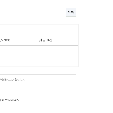
목록
2,578회
댓글
0건
반영하고자 합니다.
니 바쁘시더라도