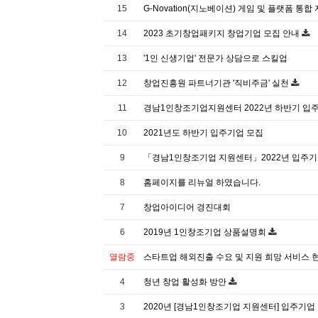
15
G-Novation(지노베이션) 게임 및 플랫폼 통
14
2023 초기창업패키지 창업기업 모집 안내
13
'1인 신생기업' 전문가 상담으로 스킬업
12
창업진흥원 파트너기관 '직비주금' 실천
11
경남1인창조기업지원센터 2022년 하반기 입
10
2021년도 하반기 입주기업 모집
9
「경남1인창조기업 지원센터」2022년 입주
8
홈페이지를 리뉴얼 하였습니다.
7
창업아이디어 경진대회
6
2019년 1인창조기업 상품설명회
열람중
스타트업 해외진출 수요 및 지원 희망 서비스 
4
청년 창업 활성화 방안
3
2020년 [경남1인창조기업 지원센터] 입주기업